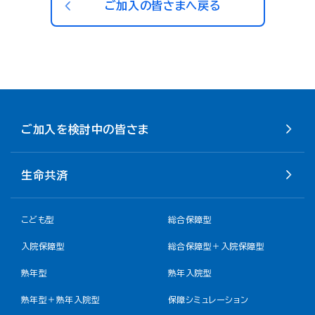
ご加入の皆さまへ戻る
ご加入を検討中の皆さま
生命共済
こども型
総合保障型
入院保障型
総合保障型＋入院保障型
熟年型
熟年入院型
熟年型＋熟年入院型
保障シミュレーション