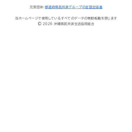
元受団体：
都道府県民共済グループの全国生協連
当ホームページで使用しているすべてのデータの無断転載を禁じます
© 2026 沖縄県民共済生活協同組合