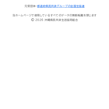
元受団体：
都道府県民共済グループの全国生協連
当ホームページで使用しているすべてのデータの無断転載を禁じます
© 2026 沖縄県民共済生活協同組合