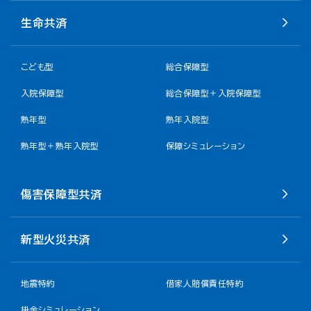
生命共済
こども型
総合保障型
入院保障型
総合保障型＋入院保障型
熟年型
熟年入院型
熟年型＋熟年入院型
保障シミュレーション
傷害保障型共済
新型火災共済
地震特約
借家人賠償責任特約
掛金シミュレーション