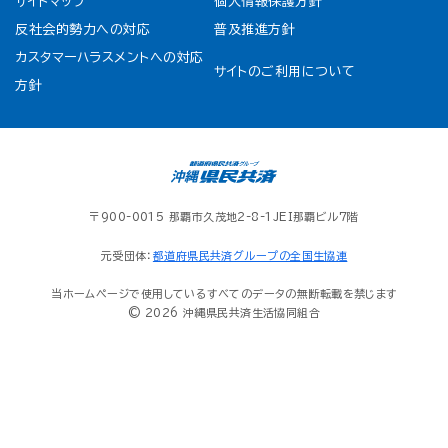
サイトマップ
個人情報保護方針
反社会的勢力への対応
普及推進方針
カスタマーハラスメントへの対応
サイトのご利用について
方針
〒900-0015 那覇市久茂地2-8-1JEI那覇ビル7階
元受団体：
都道府県民共済グループの全国生協連
当ホームページで使用しているすべてのデータの無断転載を禁じます
© 2026 沖縄県民共済生活協同組合