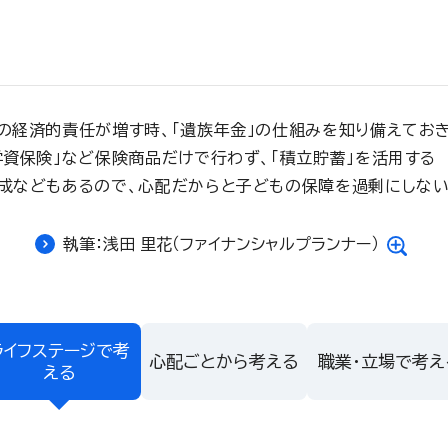
の経済的責任が増す時、「遺族年金」の仕組みを知り備えてお
学資保険」など保険商品だけで行わず、「積立貯蓄」を活用する
成などもあるので、心配だからと子どもの保障を過剰にしな
執筆：浅田 里花（ファイナンシャルプランナー）
ライフステージで考
心配ごとから考える
職業・立場で考え
える