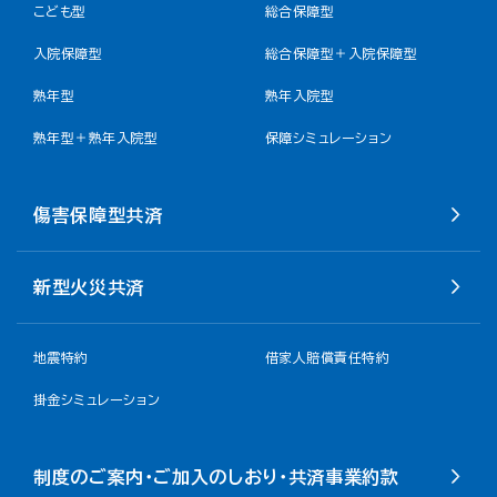
こども型
総合保障型
入院保障型
総合保障型＋入院保障型
熟年型
熟年入院型
熟年型＋熟年入院型
保障シミュレーション
傷害保障型共済
新型火災共済
地震特約
借家人賠償責任特約
掛金シミュレーション
制度のご案内・ご加入のしおり・共済事業約款