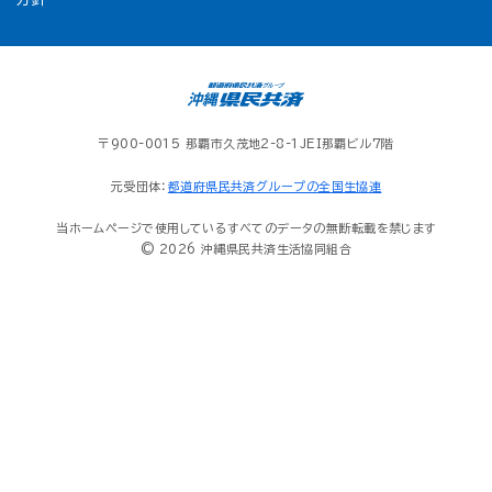
〒900-0015 那覇市久茂地2-8-1JEI那覇ビル7階
元受団体：
都道府県民共済グループの全国生協連
当ホームページで使用しているすべてのデータの無断転載を禁じます
© 2026 沖縄県民共済生活協同組合